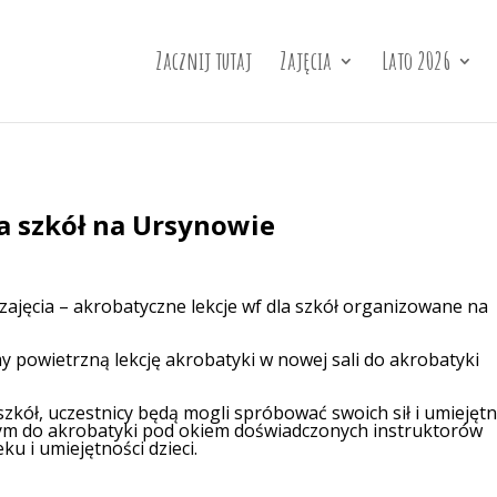
Zacznij tutaj
Zajęcia
Lato 2026
a szkół na Ursynowie
ajęcia – akrobatyczne lekcje wf dla szkół organizowane na
y powietrzną lekcję akrobatyki w nowej sali do akrobatyki
szkół, uczestnicy będą mogli spróbować swoich sił i umiejętn
ym do akrobatyki pod okiem doświadczonych instruktorów
u i umiejętności dzieci.