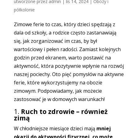
utworzone przez
admin
|
lis 14, 2024
|
Obozy i
półkolonie
Zimowe ferie to czas, który dzieci spędzają z
dala od szkoły, a rodzice często zastanawiają
się, jak zorganizować im czas, by był
wartościowy i pełen radości. Zamiast kolejnych
godzin przed ekranem, warto postawić na
aktywność, która pozytywnie wpłynie na rozwój
naszej pociechy. Oto pięć pomysłów na aktywne
ferie, które wykorzystujemy na obozie
zimowym. Podpowiadamy, jak możecie
zastosować je w domowych warunkach!
1.
Ruch to zdrowie – również
zimą
W chłodniejsze miesiące dzieci mają
mniej
okazji do aktywności fizycznej, co może