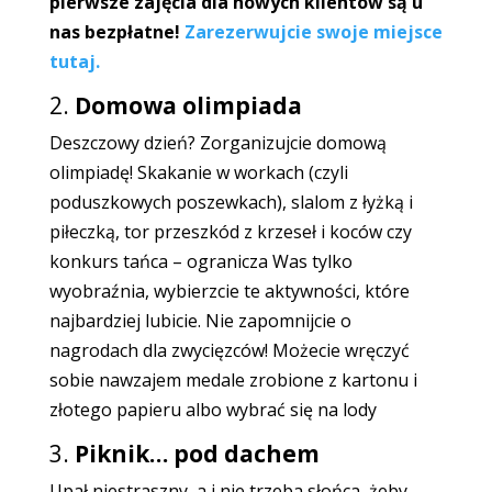
pierwsze zajęcia dla nowych klientów są u
nas bezpłatne!
Zarezerwujcie swoje miejsce
tutaj.
2.
Domowa olimpiada
Deszczowy dzień? Zorganizujcie domową
olimpiadę! Skakanie w workach (czyli
poduszkowych poszewkach), slalom z łyżką i
piłeczką, tor przeszkód z krzeseł i koców czy
konkurs tańca – ogranicza Was tylko
wyobraźnia, wybierzcie te aktywności, które
najbardziej lubicie. Nie zapomnijcie o
nagrodach dla zwycięzców! Możecie wręczyć
sobie nawzajem medale zrobione z kartonu i
złotego papieru albo wybrać się na lody
3.
Piknik… pod dachem
Upał niestraszny, a i nie trzeba słońca, żeby