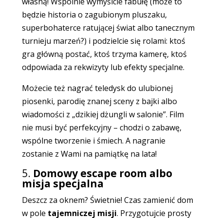
własną! Wspólnie wymyślcie fabułę (może to
będzie historia o zagubionym pluszaku,
superbohaterce ratującej świat albo tanecznym
turnieju marzeń?) i podzielcie się rolami: ktoś
gra główną postać, ktoś trzyma kamerę, ktoś
odpowiada za rekwizyty lub efekty specjalne.
Możecie też nagrać teledysk do ulubionej
piosenki, parodię znanej sceny z bajki albo
wiadomości z „dzikiej dżungli w salonie”. Film
nie musi być perfekcyjny – chodzi o zabawę,
wspólne tworzenie i śmiech. A nagranie
zostanie z Wami na pamiątkę na lata!
5.
Domowy escape room albo
misja specjalna
Deszcz za oknem? Świetnie! Czas zamienić dom
w pole
tajemniczej misji
. Przygotujcie prosty