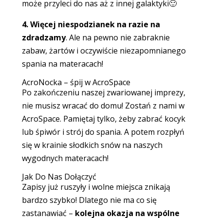
może przyleci do nas aż z innej galaktyki🙂
4. Więcej niespodzianek na razie na
zdradzamy
. Ale na pewno nie zabraknie
zabaw, żartów i oczywiście niezapomnianego
spania na materacach!
AcroNocka – śpij w AcroSpace
Po zakończeniu naszej zwariowanej imprezy,
nie musisz wracać do domu! Zostań z nami w
AcroSpace. Pamiętaj tylko, żeby zabrać kocyk
lub śpiwór i strój do spania. A potem rozpłyń
się w krainie słodkich snów na naszych
wygodnych materacach!
Jak Do Nas Dołączyć
Zapisy już ruszyły i wolne miejsca znikają
bardzo szybko! Dlatego nie ma co się
zastanawiać –
kolejna okazja na wspólne