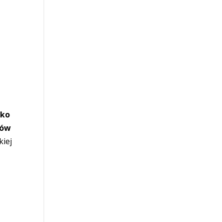
cko
nów
kiej