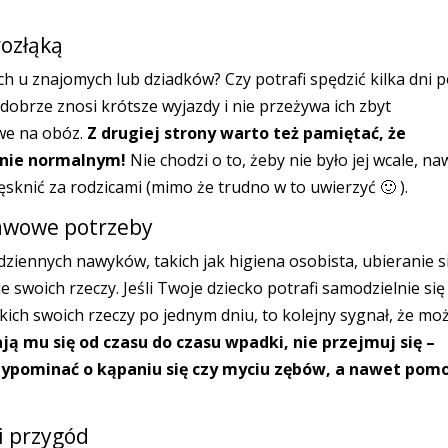
rozłąką
h u znajomych lub dziadków? Czy potrafi spędzić kilka dni 
 dobrze znosi krótsze wyjazdy i nie przeżywa ich zbyt
owe na obóz.
Z drugiej strony warto też pamiętać, że
łnie normalnym!
Nie chodzi o to, żeby nie było jej wcale, na
ęsknić za rodzicami (mimo że trudno w to uwierzyć 🙂 ).
tawowe potrzeby
ziennych nawyków, takich jak higiena osobista, ubieranie s
swoich rzeczy. Jeśli Twoje dziecko potrafi samodzielnie się
tkich swoich rzeczy po jednym dniu, to kolejny sygnał, że mo
ają mu się od czasu do czasu wpadki, nie przejmuj się –
zypominać o kąpaniu się czy myciu zębów, a nawet pom
i przygód