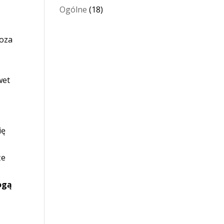
Ogólne
(18)
poza
wet
ię
że
ogą