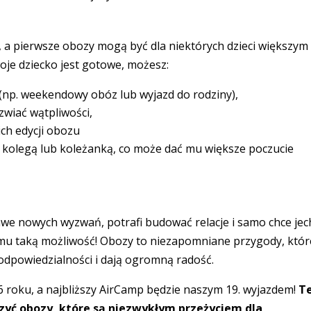
, a pierwsze obozy mogą być dla niektórych dzieci większym
woje dziecko jest gotowe, możesz:
(np. weekendowy obóz lub wyjazd do rodziny),
zwiać wątpliwości,
ich edycji obozu
z kolegą lub koleżanką, co może dać mu większe poczucie
kawe nowych wyzwań, potrafi budować relacje i samo chce je
mu taką możliwość! Obozy to niezapomniane przygody, któr
 odpowiedzialności i dają ogromną radość.
 roku, a najbliższy AirCamp będzie naszym 19. wyjazdem!
T
yć obozy, które są niezwykłym przeżyciem dla