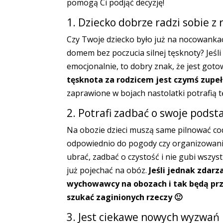
pomogą Ci podjąć decyzję!
1. Dziecko dobrze radzi sobie z 
Czy Twoje dziecko było już na nocowankac
domem bez poczucia silnej tęsknoty? Jeśli
emocjonalnie, to dobry znak, że jest got
tęsknota za rodzicem jest czymś zupe
zaprawione w bojach nastolatki potrafią t
2. Potrafi zadbać o swoje pods
Na obozie dzieci muszą same pilnować cod
odpowiednio do pogody czy organizowanie 
ubrać, zadbać o czystość i nie gubi wszys
już pojechać na obóz.
Jeśli jednak zdarz
wychowawcy na obozach i tak będą pr
szukać zaginionych rzeczy 🙂
3. Jest ciekawe nowych wyzwań 