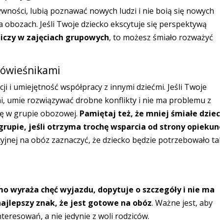
ywności, lubią poznawać nowych ludzi i nie boią się nowych
na obozach. Jeśli Twoje dziecko ekscytuje się perspektywą
niczy w zajęciach grupowych
, to możesz śmiało rozważyć
 rówieśnikami
i i umiejętność współpracy z innymi dziećmi. Jeśli Twoje
mi, umie rozwiązywać drobne konflikty i nie ma problemu z
się w grupie obozowej.
Pamiętaj też, że mniej śmiałe dzie
rupie, jeśli otrzyma trochę wsparcia od strony opieku
yjnej na obóz zaznaczyć, że dziecko będzie potrzebowało ta
mo wyraża chęć wyjazdu, dopytuje o szczegóły i nie ma
jlepszy znak, że jest gotowe na obóz
. Ważne jest, aby
nteresowań, a nie jedynie z woli rodziców.