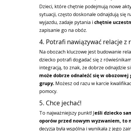
Dzieci, które chętnie podejmują nowe akt
sytuacji, często doskonale odnajdują się 
wyjazdu, zadaje pytania i
chętnie uczest
zapisanie go na obóz.
4. Potrafi nawiązywać relacje z
Na obozach kluczowe jest budowanie relacj
dziecko potrafi dogadać się z rówieśnika
integracją, to znak, że dobrze odnajdzie 
może dobrze odnaleźć się w obozowej g
grupy.
Możesz od razu w karcie kwalifikac
pomocy.
5. Chce jechać!
To najważniejszy punkt! J
eśli dziecko sa
oporów przed nowym wyzwaniem, to na
decyzja była wspólna i wynikała z jego zai